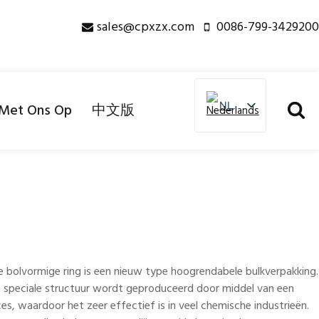
sales@cpxzx.com
0086-799-3429200
NL
NL
Met Ons Op
中文版
EN
CN
ES
PL
RU
AR
e bolvormige ring is een nieuw type hoogrendabele bulkverpakking.
PT
 speciale structuur wordt geproduceerd door middel van een
FR
es, waardoor het zeer effectief is in veel chemische industrieën.