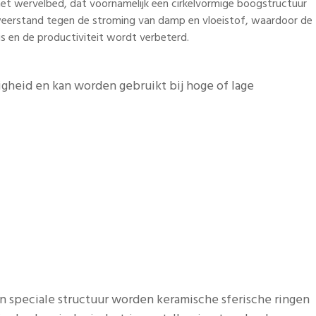
 het wervelbed, dat voornamelijk een cirkelvormige boogstructuur
IT
weerstand tegen de stroming van damp en vloeistof, waardoor de
DE
 is en de productiviteit wordt verbeterd.
ID
TR
heid en kan worden gebruikt bij hoge of lage
JA
 speciale structuur worden keramische sferische ringen