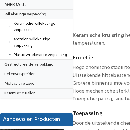
MBBR Media
Willekeurige verpakking
Keramische willekeurige
verpakking
Keramische kruisring
he
Metalen willekeurige
temperaturen.
verpakking
Plastic willekeurige verpakking
Functie
Gestructureerde verpakking
Hoge chemische stabilit
Bellenverspreider
Uitstekende hittebesten
Grotere binnenruimte voo
Moleculaire zeven
Hoge mechanische sterk
Keramische Ballen
Energiebesparing, lage be
Toepassing
Aanbevolen Producten
Door de uitstekende che