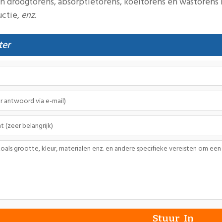
in droogtorens, absorptietorens, koeltorens en wastorens 
uctie,
enz
.
ter