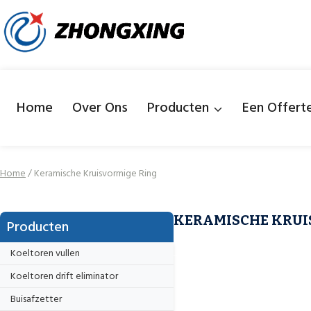
Doorgaan
naar
inhoud
Home
Over Ons
Producten
Een Offert
Home
/
Keramische Kruisvormige Ring
KERAMISCHE KRUI
Producten
Koeltoren vullen
Koeltoren drift eliminator
Buisafzetter