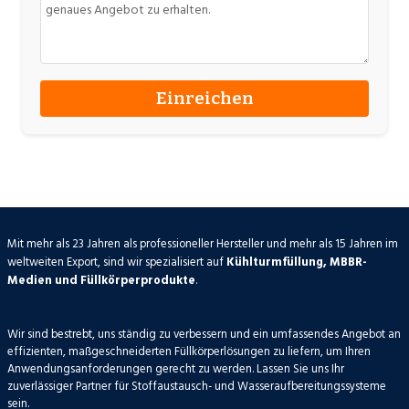
Mit mehr als 23 Jahren als professioneller Hersteller und mehr als 15 Jahren im
weltweiten Export, sind wir spezialisiert auf
Kühlturmfüllung, MBBR-
Medien und Füllkörperprodukte
.
Wir sind bestrebt, uns ständig zu verbessern und ein umfassendes Angebot an
effizienten, maßgeschneiderten Füllkörperlösungen zu liefern, um Ihren
Anwendungsanforderungen gerecht zu werden. Lassen Sie uns Ihr
zuverlässiger Partner für Stoffaustausch- und Wasseraufbereitungssysteme
sein.