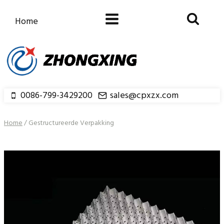
Doorgaan
naar
Home
inhoud
0086-799-3429200
sales@cpxzx.com
Home
/
Gestructureerde Verpakking