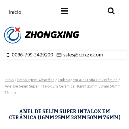
Saltar
para
Início
o
conteúdo
0086-799-3429200
sales@cpxzx.com
Início
/
Embalagem Aleatória
/
Embalagem Aleatória De Cerâmica
/
Anel De Selim Super Intalox Em Cerâmica (16mm 25mm 38mm 50mm
76mm)
ANEL DE SELIM SUPER INTALOX EM
CERÂMICA (16MM 25MM 38MM 50MM 76MM)