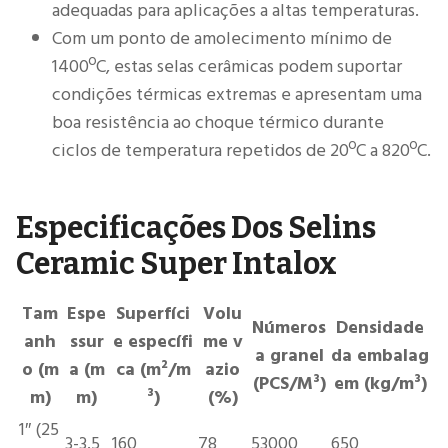
adequadas para aplicações a altas temperaturas.
Com um ponto de amolecimento mínimo de
1400ºC, estas selas cerâmicas podem suportar
condições térmicas extremas e apresentam uma
boa resistência ao choque térmico durante
ciclos de temperatura repetidos de 20ºC a 820ºC.
Especificações Dos Selins
Ceramic Super Intalox
Tam
Espe
Superfíci
Volu
Números
Densidade
anh
ssur
e específi
me v
a granel
da embalag
o (m
a (m
ca (m²/m
azio
(PCS/M³)
em (kg/m³)
m)
m)
³)
(%)
1″ (25
3-3.5
160
78
53000
650