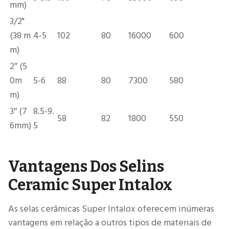
mm)
3/2"
(38 m
4-5
102
80
16000
600
m)
2″ (5
0m
5-6
88
80
7300
580
m)
3″ (7
8.5-9.
58
82
1800
550
6mm)
5
Vantagens Dos Selins
Ceramic Super Intalox
As selas cerâmicas Super Intalox oferecem inúmeras
vantagens em relação a outros tipos de materiais de