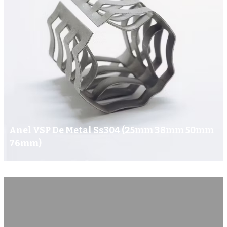
Anel VSP De Metal Ss304 (25mm 38mm 50mm
76mm)