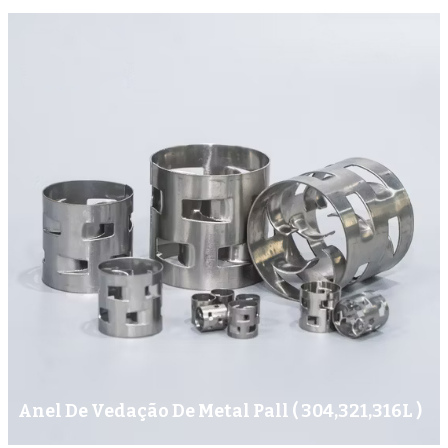
Anel De Vedação De Metal Pall ( 304,321,316L )