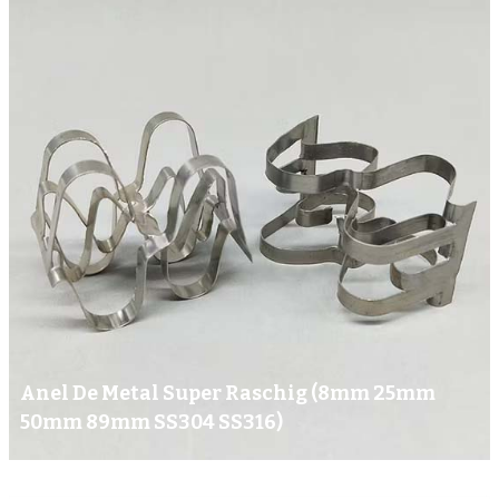
Anel De Metal Super Raschig (8mm 25mm
50mm 89mm SS304 SS316)