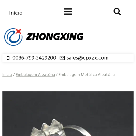
Saltar
para
Início
o
conteúdo
0086-799-3429200
sales@cpxzx.com
Início
/
Embalagem Aleatória
/
Embalagem Metálica Aleatória