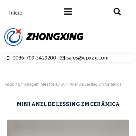
Saltar
para
Início
o
conteúdo
0086-799-3429200
sales@cpxzx.com
Início
/
Embalagem Aleatória
/
Mini Anel De Lessing Em Cerâmica
MINI ANEL DE LESSING EM CERÂMICA