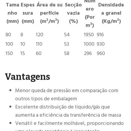
Núm
Tama
Espes
Área de su
Secção
Densidade
ero
nho
sura
perfície
vazia
a granel
(Por
(mm)
(mm)
(m²/m³)
(%)
(Kg/m³)
m³)
80
8
120
54
1950
916
100
10
110
53
1000
930
150
15
60
58
296
960
Vantagens
Menor queda de pressão em comparação com
outros tipos de embalagem
Excelente distribuição de líquido/gás que
aumenta a eficiência da transferência de massa
Versátil e facilmente molhável, proporcionando