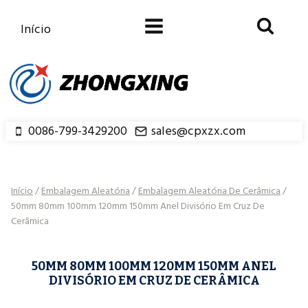
Saltar
para
Início
o
conteúdo
0086-799-3429200
sales@cpxzx.com
Início
/
Embalagem Aleatória
/
Embalagem Aleatória De Cerâmica
/
50mm 80mm 100mm 120mm 150mm Anel Divisório Em Cruz De
Cerâmica
50MM 80MM 100MM 120MM 150MM ANEL
DIVISÓRIO EM CRUZ DE CERÂMICA