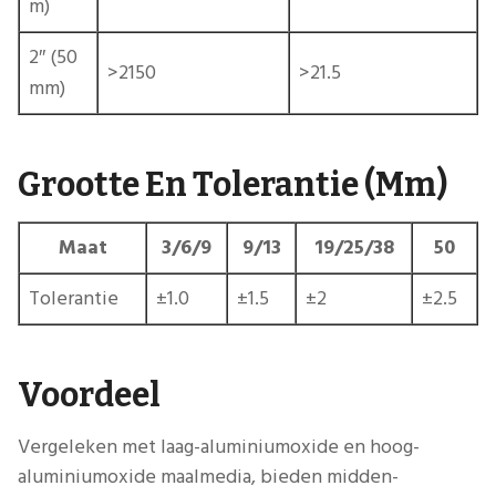
m)
2″ (50
>2150
>21.5
mm)
Grootte En Tolerantie (mm)
Maat
3/6/9
9/13
19/25/38
50
Tolerantie
±1.0
±1.5
±2
±2.5
Voordeel
Vergeleken met laag-aluminiumoxide en hoog-
aluminiumoxide maalmedia, bieden midden-