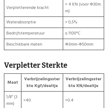
> 4 KN (voor Φ30m
Verpletterende kracht
m)
Waterabsorptie
< 0,5%
Bedrijfstemperatuur
≤ 1100°C
Beschikbare maten
Φ3mm-Φ50mm
Verpletter Sterkte
Verbrijzelingsster
Verbrijzelingsster
Maat
kte Kgf/deeltje
kte KN/deeltje
1/8″ (3
>40
>0.4
mm)