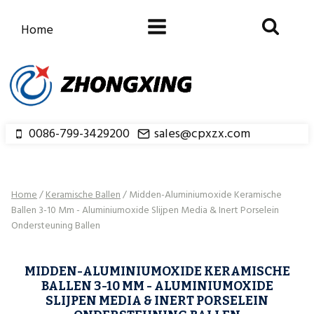
Doorgaan
naar
Home
inhoud
0086-799-3429200
sales@cpxzx.com
Home
/
Keramische Ballen
/
Midden-Aluminiumoxide Keramische
Ballen 3-10 Mm - Aluminiumoxide Slijpen Media & Inert Porselein
Ondersteuning Ballen
MIDDEN-ALUMINIUMOXIDE KERAMISCHE
BALLEN 3-10 MM - ALUMINIUMOXIDE
SLIJPEN MEDIA & INERT PORSELEIN