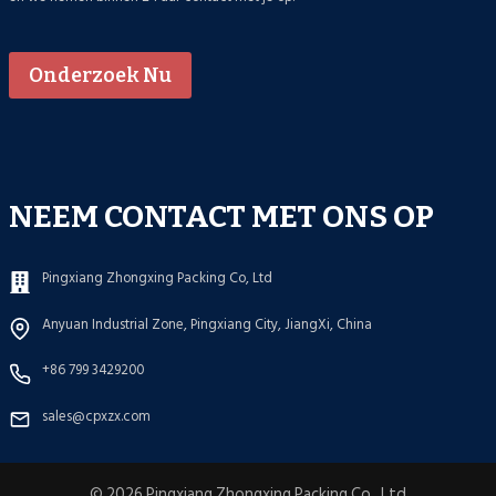
Onderzoek Nu
NEEM CONTACT MET ONS OP
Pingxiang Zhongxing Packing Co, Ltd
Anyuan Industrial Zone, Pingxiang City, JiangXi, China
+86 799 3429200
sales@cpxzx.com
© 2026 Pingxiang Zhongxing Packing Co., Ltd