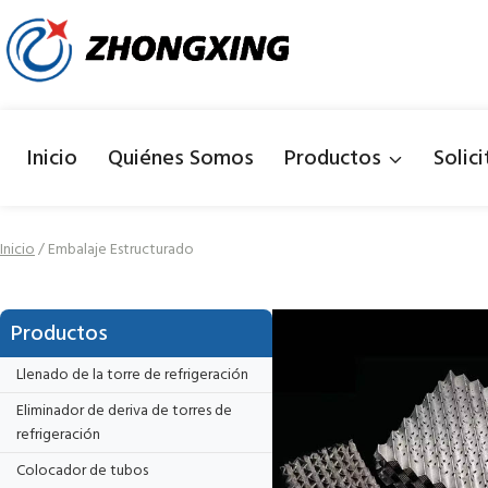
Saltar
al
Contenido
Inicio
Quiénes Somos
Productos
Solic
Inicio
/
Embalaje Estructurado
Productos
Llenado de la torre de refrigeración
Eliminador de deriva de torres de
refrigeración
Colocador de tubos