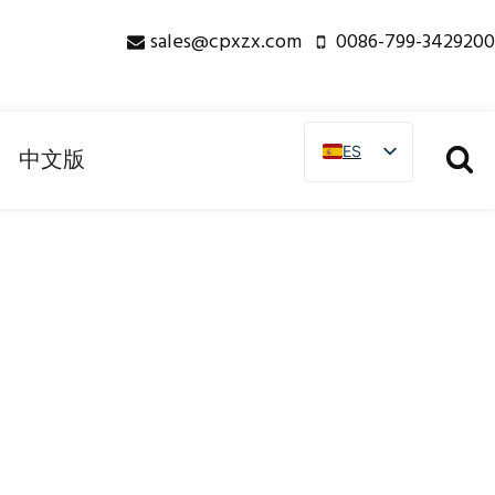
sales@cpxzx.com
0086-799-3429200
ES
ES
中文版
EN
CN
PL
RU
AR
PT
FR
IT
NL