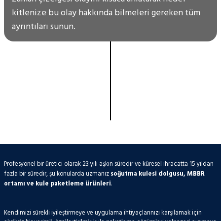
kitlenize bu olay hakkında bilmeleri gereken tüm
ayrıntıları sunun.
Profesyonel bir üretici olarak 23 yılı aşkın süredir ve küresel ihracatta 15 yıldan
fazla bir süredir, şu konularda uzmanız
soğutma kulesi dolgusu, MBBR
ortamı ve kule paketleme ürünleri
.
Kendimizi sürekli iyileştirmeye ve uygulama ihtiyaçlarınızı karşılamak için