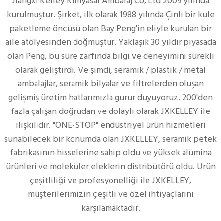
Jiangxi Kelley Kimyasal Ambalaj Co, Ltd 2009 yılında
kurulmuştur. Şirket, ilk olarak 1988 yılında Çinli bir kule
paketleme öncüsü olan Bay Peng'in eliyle kurulan bir
aile atölyesinden doğmuştur. Yaklaşık 30 yıldır piyasada
olan Peng, bu süre zarfında bilgi ve deneyimini sürekli
olarak geliştirdi. Ve şimdi, seramik / plastik / metal
ambalajlar, seramik bilyalar ve filtrelerden oluşan
gelişmiş üretim hatlarımızla gurur duyuyoruz. 200'den
fazla çalışan doğrudan ve dolaylı olarak JXKELLEY ile
ilişkilidir. "ONE-STOP" endüstriyel ürün hizmetleri
sunabilecek bir konumda olan JXKELLEY, seramik petek
fabrikasının hisselerine sahip oldu ve yüksek alümina
ürünleri ve moleküler eleklerin distribütörü oldu. Ürün
çeşitliliği ve profesyonelliği ile JXKELLEY,
müşterilerimizin çeşitli ve özel ihtiyaçlarını
karşılamaktadır.