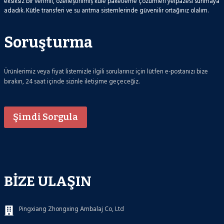
eksiksiz bir verimli, özelleştirilmiş kule paketleme çözümleri yelpazesi sunmaya
adadık. Kütle transferi ve su arıtma sistemlerinde güvenilir ortağınız olalım.
Soruşturma
Ürünlerimiz veya fiyat listemizle ilgili sorularınız için lütfen e-postanızı bize
bırakın, 24 saat içinde sizinle iletişime geçeceğiz.
Şimdi Sorgula
BIZE ULAŞIN
Pingxiang Zhongxing Ambalaj Co, Ltd