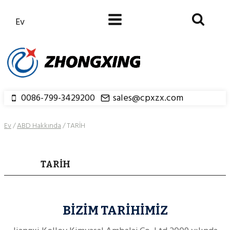
İçeriğe
geç
Ev
0086-799-3429200
sales@cpxzx.com
Ev
/
ABD Hakkında
/
TARİH
TARIH
BİZİM TARİHİMİZ