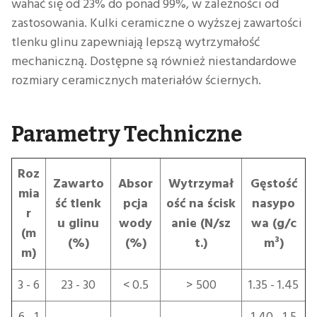
wahać się od 23% do ponad 99%, w zależności od
zastosowania. Kulki ceramiczne o wyższej zawartości
tlenku glinu zapewniają lepszą wytrzymałość
mechaniczną. Dostępne są również niestandardowe
rozmiary ceramicznych materiałów ściernych.
Parametry Techniczne
Roz
Zawarto
Absor
Wytrzymał
Gęstość
mia
ść tlenk
pcja
ość na ścisk
nasypo
r
u glinu
wody
anie (N/sz
wa (g/c
(m
(%)
(%)
t.)
m³)
m)
3 - 6
23 - 30
< 0.5
> 500
1.35 - 1.45
6 - 1
1.40 - 1.5