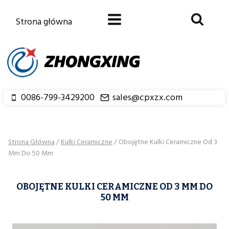
Przejdź
do
Strona główna
treści
0086-799-3429200
sales@cpxzx.com
Strona Główna
/
Kulki Ceramiczne
/
Obojętne Kulki Ceramiczne Od 3
Mm Do 50 Mm
OBOJĘTNE KULKI CERAMICZNE OD 3 MM DO
50 MM