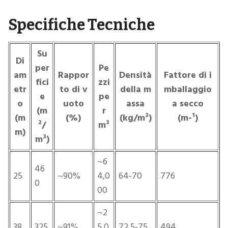
Specifiche Tecniche
Su
Di
per
Pe
am
Rappor
Densità
Fattore di i
fici
zzi
etr
to di v
della m
mballaggio
e
pe
o
uoto
assa
a secco
(m
r
(m
(%)
(kg/m³)
(m-¹)
²/
m³
m)
m³)
~6
46
25
~90%
4,0
64-70
776
0
00
~2
38
325
~91%
5,0
72.5-75
494