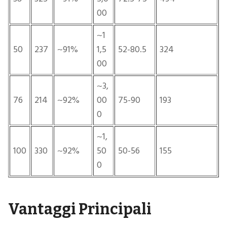
00
~1
50
237
~91%
1,5
52-80.5
324
00
~3,
76
214
~92%
00
75-90
193
0
~1,
100
330
~92%
50
50-56
155
0
Vantaggi Principali