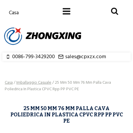
Salta
al
Casa
contenuto
0086-799-3429200
sales@cpxzx.com
Casa
/
Imballaggio Casuale
/
25 Mm 50 Mm 76 Mm Palla Cava
Poliedrica In Plastica CPVC Rpp PP PVC PE
25 MM 50 MM 76 MM PALLA CAVA
POLIEDRICA IN PLASTICA CPVC RPP PP PVC
PE