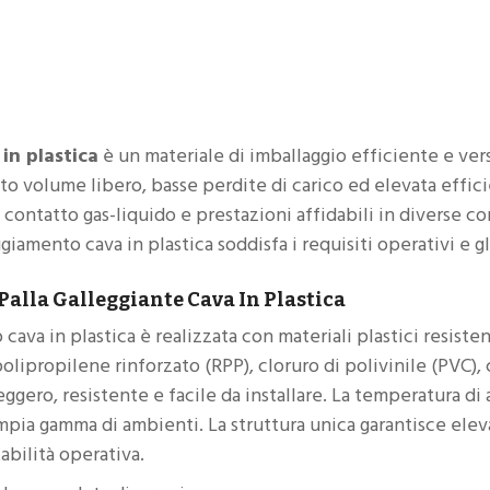
in plastica
è un materiale di imballaggio efficiente e ver
ato volume libero, basse perdite di carico ed elevata effic
contatto gas-liquido e prestazioni affidabili in diverse c
eggiamento cava in plastica soddisfa i requisiti operativi e 
 Palla Galleggiante Cava In Plastica
 cava in plastica è realizzata con materiali plastici resiste
polipropilene rinforzato (RPP), cloruro di polivinile (PVC), 
eggero, resistente e facile da installare. La temperatura di
pia gamma di ambienti. La struttura unica garantisce eleva
abilità operativa.