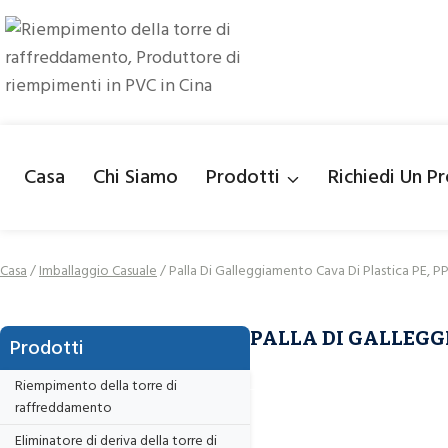
Salta
al
contenuto
Casa
Chi Siamo
Prodotti
Richiedi Un P
Casa
/
Imballaggio Casuale
/
Palla Di Galleggiamento Cava Di Plastica PE, P
PALLA DI GALLEGGI
Prodotti
Riempimento della torre di
raffreddamento
Eliminatore di deriva della torre di