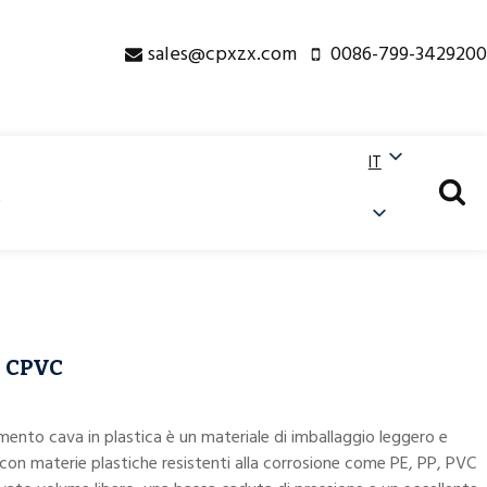
sales@cpxzx.com
0086-799-3429200
IT
IT
版
, CPVC
amento cava in plastica è un materiale di imballaggio leggero e
 con materie plastiche resistenti alla corrosione come PE, PP, PVC