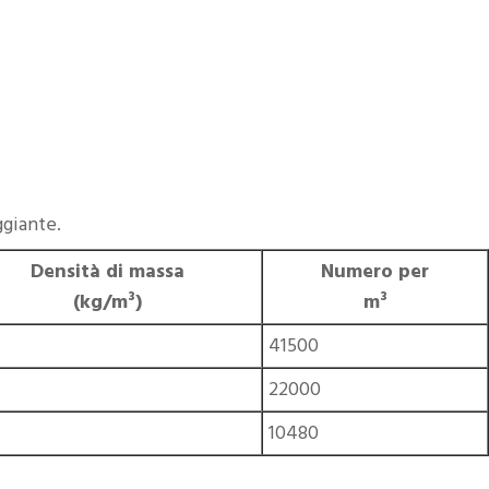
ggiante.
Densità di massa
Numero per
(kg/m³)
m³
41500
22000
10480