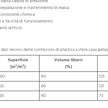
 bassa caduta di pressione
i separazione e trasferimento di massa
 corrosione chimica
 e facilità di funzionamento
nti difficili
 dati tecnici delle confezioni di plastica a sfera cava galle
Superficie
Volume libero
(m²/m³)
(%)
200
40
125
50
40
121
20
40
73