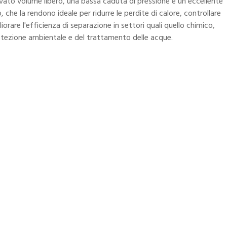
vato volume libero, una bassa caduta di pressione e un eccellente
 che la rendono ideale per ridurre le perdite di calore, controllare
iorare l'efficienza di separazione in settori quali quello chimico,
rotezione ambientale e del trattamento delle acque.