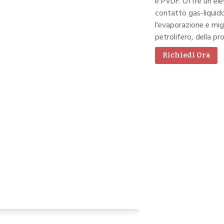
e PVDF. Offre un ele
contatto gas-liquido,
l'evaporazione e migl
petrolifero, della p
Richiedi Ora