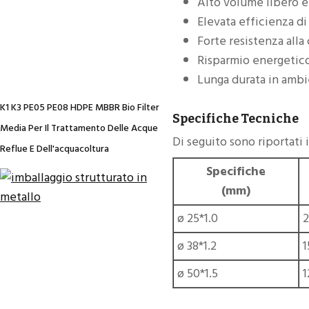
Alto volume libero e
Elevata efficienza d
Forte resistenza alla
Risparmio energetico
Lunga durata in ambie
K1 K3 PE05 PE08 HDPE MBBR Bio Filter
Specifiche Tecniche
Media Per Il Trattamento Delle Acque
Di seguito sono riportati i
Reflue E Dell'acquacoltura
Specifiche
(mm)
ø 25*1.0
ø 38*1.2
1
ø 50*1.5
1