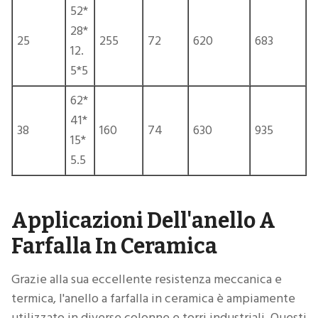
52*
28*
25
255
72
620
683
12.
5*5
62*
41*
38
160
74
630
935
15*
5.5
Applicazioni Dell'anello A
Farfalla In Ceramica
Grazie alla sua eccellente resistenza meccanica e
termica, l'anello a farfalla in ceramica è ampiamente
utilizzato in diverse colonne e torri industriali. Questi