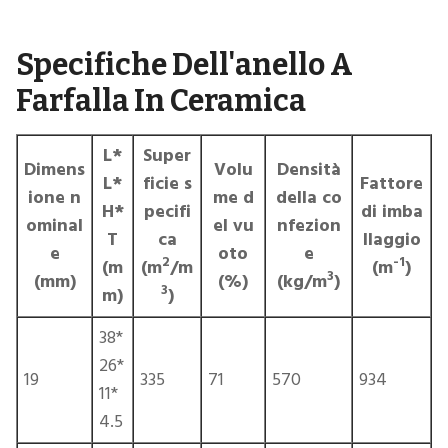
Specifiche Dell'anello A
Farfalla In Ceramica
L*
Super
Dimens
Volu
Densità
L*
ficie s
Fattore
ione n
me d
della co
H*
pecifi
di imba
ominal
el vu
nfezion
T
ca
llaggio
e
oto
e
2
-1
(m
(m
/m
(m
)
3
(mm)
(%)
(kg/m
)
3
m)
)
38*
26*
19
335
71
570
934
11*
4.5