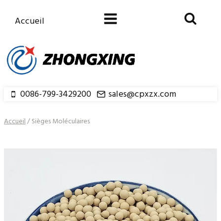
Aller
au
Accueil
contenu
0086-799-3429200
sales@cpxzx.com
Accueil
/
Sièges Moléculaires