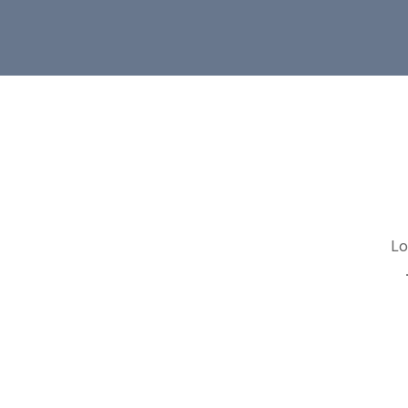
DE
ID
TR
JA
Lo