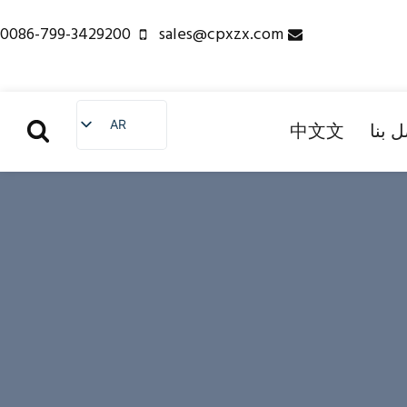
0086-799-3429200
sales@cpxzx.com
AR
 بنا
中文文
EN
CN
ES
PL
RU
PT
FR
IT
NL