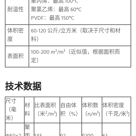
聚丙烯：最高 100°C
耐温性
聚氯乙烯：最高 60°C
PVDF：最高 150°C
体积密
60-120 公斤/立方米（取决于尺寸和材
度
料）
100-200 m²/m³（近似值，根据面积而
表面积
定）
技术数据
尺寸
材
比表面积
自由体
体积数
体积密度
（毫
2
3
3
3
料
（米
/m
)
积（%）
（n/m
)
（千克/米
)
米）
聚
Φ50×2
丙
145
92
9200
63